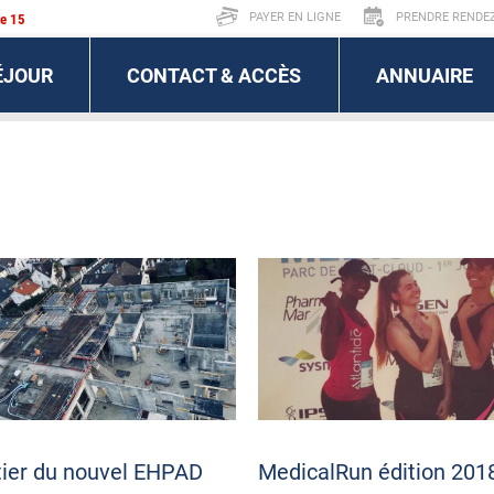
PAYER EN LIGNE
PRENDRE RENDEZ
le 15
ÉJOUR
CONTACT & ACCÈS
ANNUAIRE
tier du nouvel EHPAD
MedicalRun édition 201