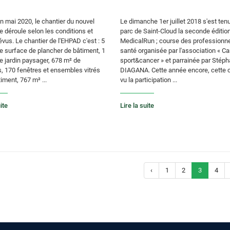
n mai 2020, le chantier du nouvel
Le dimanche 1er juillet 2018 s'est ten
 déroule selon les conditions et
parc de Saint-Cloud la seconde éditio
évus. Le chantier de l'EHPAD c'est : 5
MedicalRun ; course des professionn
e surface de plancher de bâtiment, 1
santé organisée par l'association « C
e jardin paysager, 678 m² de
sport&cancer » et parrainée par Stép
s, 170 fenêtres et ensembles vitrés
DIAGANA. Cette année encore, cette 
timent, 767 m² ...
vu la participation ...
ite
Lire la suite
‹
1
2
3
4