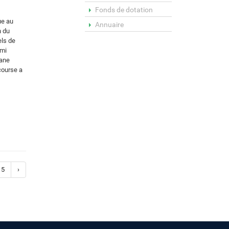
Fonds de dotation
ue au
Annuaire
n du
els de
ami
hane
course a
5
›