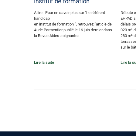
institut de formation
A lire : Pour en savoir plus sur "Le référent
Débuté e
handicap
EHPAD se
en institut de formation ", retrouvez l'article de
délais pr
Aude Parmentier publié le 16 juin dernier dans
020 m² d
la Revue Aides-soignantes
280 m² d
terrasse
sur le bâ
Lire la suite
Lire la su