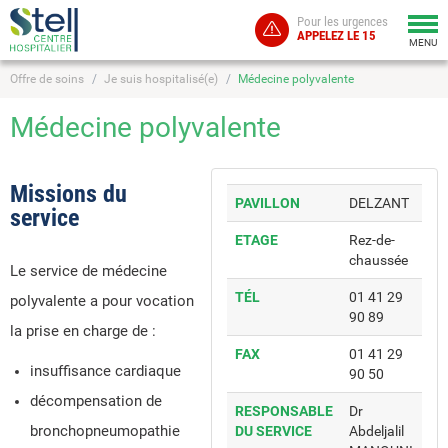
Pour les urgences
Togg
APPELEZ LE 15
navi
MENU
Offre de soins
Je suis hospitalisé(e)
Médecine polyvalente
Médecine polyvalente
Missions du
PAVILLON
DELZANT
service
ETAGE
Rez-de-
chaussée
Le service de médecine
TÉL
01 41 29
polyvalente a pour vocation
90 89
la prise en charge de :
FAX
01 41 29
insuffisance cardiaque
90 50
décompensation de
RESPONSABLE
Dr
bronchopneumopathie
DU SERVICE
Abdeljalil