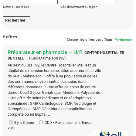
Métier ou mots-clés
Ville, département ou région
5 offres
Classer les offres par :
Date
Pertinence
Préparateur en pharmacie — H/F
CENTRE HOSPITALIER
DE STELL
—
Rueil-Malmaison (92)
Au sein du GHT 92, le Centre Hospitalier Stell est un
hôpital de dimension humaine, situé au cœur de la ville
de Rueil-Malmaison. Il offre à sa population et celles
des communes environnantes des soins dans
différents domaines : • Une offre de soins de courte
durée : Court Séjour Gériatrique, Médecine Polyvalente.
• Une offre de soins médicaux et de réadaptation
spécialisée : SMR Cardiologique, SMR Neurologie et
Orthopédique, SMR Gériatrique en hospitalisation
complète ou en hôpital…
Il y a 3 jours
CDD / Remplacement, Temps
plein