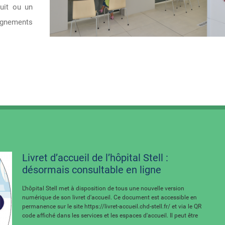
uit ou un
ignements
.
Livret d’accueil de l’hôpital Stell :
désormais consultable en ligne
L'hôpital Stell met à disposition de tous une nouvelle version
numérique de son livret d'accueil. Ce document est accessible en
permanence sur le site https://livret-accueil.chd-stell.fr/ et via le QR
code affiché dans les services et les espaces d'accueil. Il peut être
...