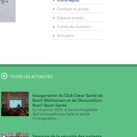
Votre séjour
Contact et accès
Espace emploi
Fonds de dotation
Annuaire
TOUTES LES ACTUALITÉS
Inauguration du Club Cœur Santé de
Rueil-Malmaison et de l'Association
Rueil Sport-Santé.
Le 14 janvier 2026, le Centre Hospitalier
Stell a accueilli avec fierté la soirée
d'inauguration ...
Semaine de la sécurité des patients