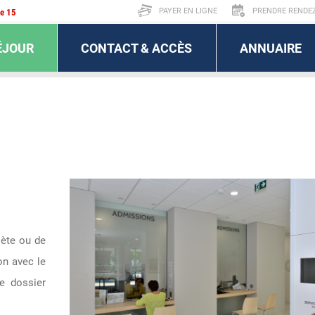
PAYER EN LIGNE
PRENDRE RENDEZ
le 15
ÉJOUR
CONTACT & ACCÈS
ANNUAIRE
lète ou de
on avec le
e dossier