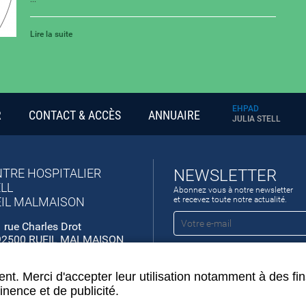
Lire la suite
EHPAD
R
CONTACT & ACCÈS
ANNUAIRE
JULIA STELL
TRE HOSPITALIER
NEWSLETTER
LL
Abonnez vous à notre newsletter
IL MALMAISON
et recevez toute notre actualité.
 rue Charles Drot
92500 RUEIL MALMAISON
01 41 29 90 00
nt. Merci d'accepter leur utilisation notamment à des fin
inence et de publicité.