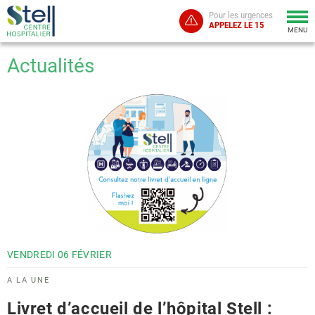
Pour les urgences
Togg
APPELEZ LE 15
navi
MENU
Actualités
VENDREDI
06
FÉVRIER
A LA UNE
Livret d’accueil de l’hôpital Stell :