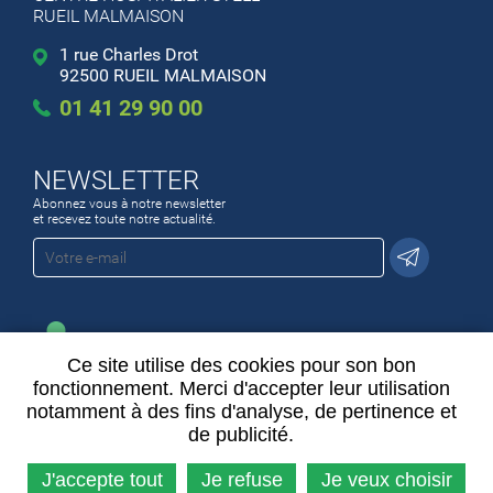
RUEIL MALMAISON
1 rue Charles Drot
92500 RUEIL MALMAISON
01 41 29 90 00
NEWSLETTER
Abonnez vous à notre newsletter
et recevez toute notre actualité.
Ce site utilise des cookies pour son bon
ESPACE EMPLOI
fonctionnement. Merci d'accepter leur utilisation
Un espace pour postuler, découvrir
notamment à des fins d'analyse, de pertinence et
nos offres et nos métiers
de publicité.
J'accepte tout
Je refuse
Je veux choisir