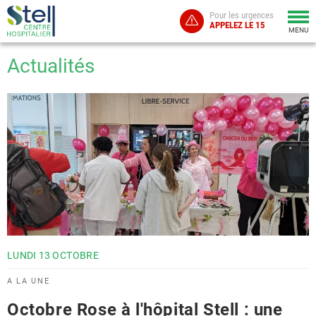
Pour les urgences
Togg
APPELEZ LE 15
navi
MENU
Actualités
LUNDI
13
OCTOBRE
A LA UNE
Octobre Rose à l'hôpital Stell : une