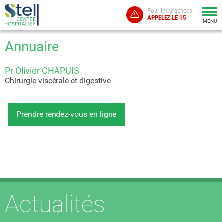
Pour les urgences
Togg
APPELEZ LE 15
navi
MENU
Annuaire
Pr Olivier CHAPUIS
Chirurgie viscérale et digestive
Prendre rendez-vous en ligne
Actualités