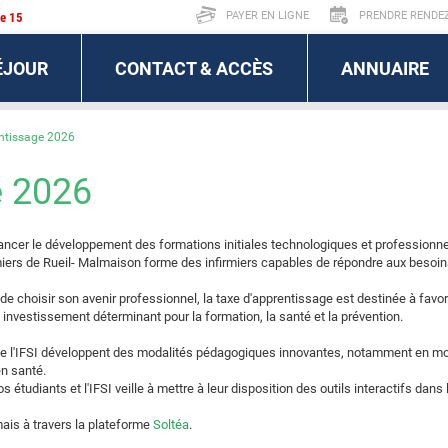
PAYER EN LIGNE
PRENDRE RENDEZ
le 15
ÉJOUR
CONTACT & ACCÈS
ANNUAIRE
ntissage 2026
e 2026
nancer le développement des formations initiales technologiques et professionne
rmiers de Rueil- Malmaison forme des infirmiers capables de répondre aux besoin
de choisir son avenir professionnel, la taxe d'apprentissage est destinée à favori
n investissement déterminant pour la formation, la santé et la prévention.
de l'IFSI développent des modalités pédagogiques innovantes, notamment en mobil
en santé.
tudiants et l'IFSI veille à mettre à leur disposition des outils interactifs dans
ais à travers la plateforme
Soltéa
.