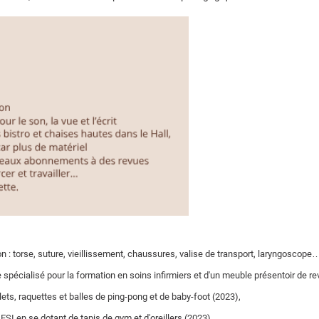
on : torse, suture, vieillissement, chaussures, valise de transport, laryngoscope
spécialisé pour la formation en soins infirmiers et d'un meuble présentoir de r
ets, raquettes et balles de ping-pong et de baby-foot (2023),
ESI en se dotant de tapis de gym et d'oreillers (2023),