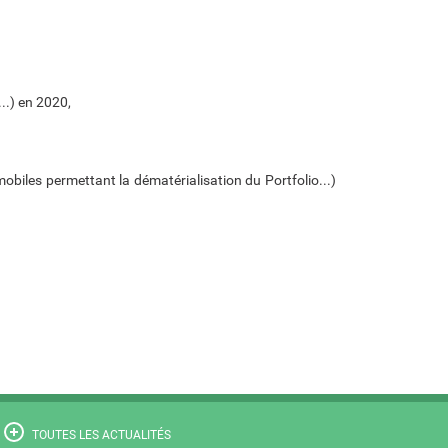
..) en 2020,
 mobiles permettant
la dématérialisation du Portfolio...)
TOUTES LES ACTUALITÉS