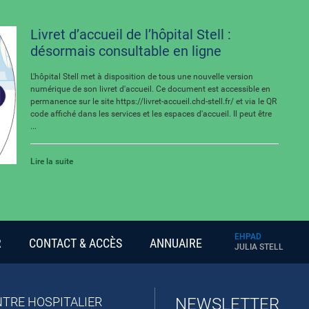
Livret d’accueil de l’hôpital Stell :
désormais consultable en ligne
L'hôpital Stell met à disposition de tous une nouvelle version
numérique de son livret d'accueil. Ce document est accessible en
permanence sur le site https://livret-accueil.chd-stell.fr/ et via le QR
code affiché dans les services et les espaces d'accueil. Il peut être
...
Lire la suite
EHPAD
R
CONTACT & ACCÈS
ANNUAIRE
JULIA STELL
TRE HOSPITALIER
NEWSLETTER