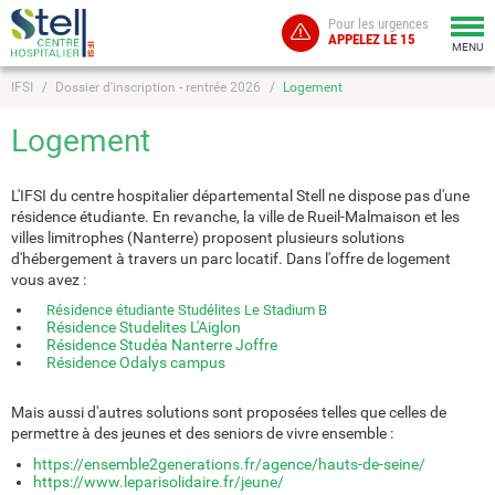
Pour les urgences
Togg
APPELEZ LE 15
navi
MENU
IFSI
Dossier d'inscription - rentrée 2026
Logement
Logement
L'IFSI du centre hospitalier départemental Stell ne dispose pas d'une
résidence étudiante. En revanche, la ville de Rueil-Malmaison et les
villes limitrophes (Nanterre) proposent plusieurs solutions
d'hébergement à travers un parc locatif. Dans l'offre de logement
vous avez :
Résidence étudiante Studélites Le Stadium B
Résidence Studelites L'Aiglon
Résidence Studéa Nanterre Joffre
Résidence Odalys campus
Mais aussi d'autres solutions sont proposées telles que celles de
permettre à des jeunes et des seniors de vivre ensemble :
https://ensemble2generations.fr/agence/hauts-de-seine/
https://www.leparisolidaire.fr/jeune/